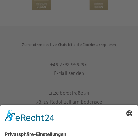
Zum nutzen des Live-Chats bitte die Cookies akzeptieren
+49 7732 959296
E-Mail senden
Litzelbergstraße 34
78315 Radolfzell am Bodensee
Melden Sie sich hier für unseren Newsletter an