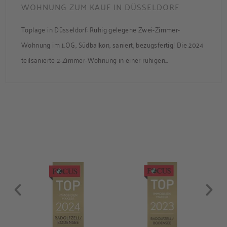
WOHNUNG ZUM KAUF IN DÜSSELDORF
Toplage in Düsseldorf: Ruhig gelegene Zwei-Zimmer-
Wohnung im 1.OG, Südbalkon, saniert, bezugsfertig! Die 2024
teilsanierte 2-Zimmer-Wohnung in einer ruhigen
Nebenstraße bietet ca. 50 m² Wohnfläche mit Süd-Balkon
und Zugang zum gemeinsamen Garten. Die Wohnung ist frei
und sofort bezugsbereit. Über den Flur, der über praktische
Einbauschränke verfügt, gelangen Sie in das modernisierte
Badezimmer, ins Schlafzimmer und […]