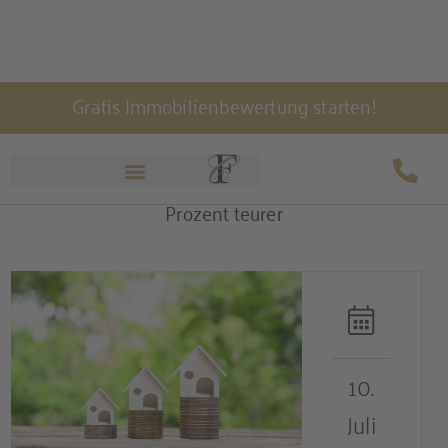
Zum
Gratis Immobilienbewertung starten!
Inhalt
springen
Moderater Preisanstieg: Wohnimmobilien 0,8
Prozent teurer
10.
Juli