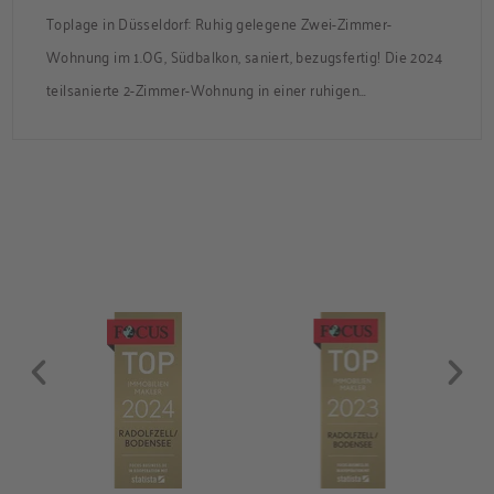
Toplage in Düsseldorf: Ruhig gelegene Zwei-Zimmer-
Wohnung im 1.OG, Südbalkon, saniert, bezugsfertig! Die 2024
teilsanierte 2-Zimmer-Wohnung in einer ruhigen
Nebenstraße bietet ca. 50 m² Wohnfläche mit Süd-Balkon
und Zugang zum gemeinsamen Garten. Die Wohnung ist frei
und sofort bezugsbereit. Über den Flur, der über praktische
Einbauschränke verfügt, gelangen Sie in das modernisierte
Badezimmer, ins Schlafzimmer und […]