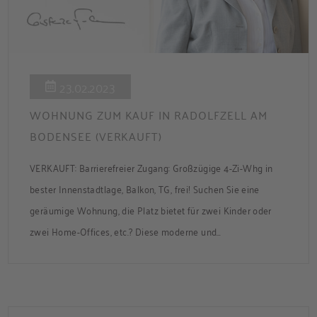
23.02.2023
WOHNUNG ZUM KAUF IN RADOLFZELL AM
BODENSEE (VERKAUFT)
VERKAUFT: Barrierefreier Zugang: Großzügige 4-Zi-Whg in
bester Innenstadtlage, Balkon, TG, frei! Suchen Sie eine
geräumige Wohnung, die Platz bietet für zwei Kinder oder
zwei Home-Offices, etc.? Diese moderne und
lichtdurchflutete Eigentumswohnung befindet sich im 2.
Obergeschoss eines 4-stöckigen Gebäudes in zentraler Lage
von Radolfzell am Bodensee. Die Wohnung verfügt über ein
großes Wohn-Esszimmer, 3 Schlafzimmer, […]