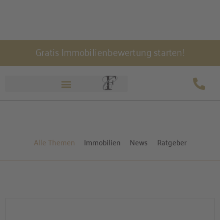
Zum
Gratis Immobilienbewertung starten!
Inhalt
springen
Aktuelles
Alle Themen
Immobilien
News
Ratgeber