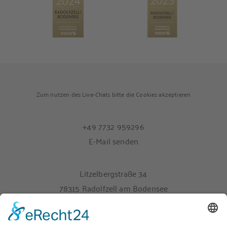
Zum nutzen des Live-Chats bitte die Cookies akzeptieren
+49 7732 959296
E-Mail senden
Litzelbergstraße 34
78315 Radolfzell am Bodensee
Melden Sie sich hier für unseren Newsletter an