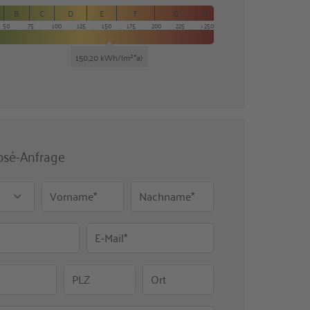
B
C
D
E
F
G
H
50
75
100
125
150
175
200
225
250
150,20 kWh/(m²*a)
osé-Anfrage
Vorname*
Nachname*
E-Mail*
PLZ
Ort