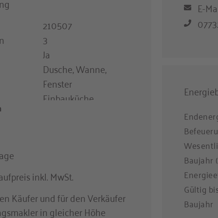
ng
E-Ma
07732
210507
n
3
Ja
Dusche, Wanne,
Fenster
Energie
Einbauküche
Stein, Parkett,
Endenerg
Terrakotta
Befeueru
Fußbodenheizung
Wesentli
rage
Baujahr 
mobilie
Energiee
ufpreis inkl. MwSt.
Gültig bi
den Käufer und für den Verkäufer
Baujahr
ngsmakler in gleicher Höhe