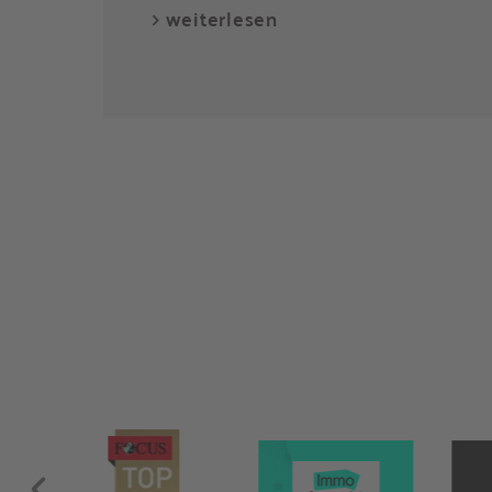
Der Garten lädt mit einem kleinen v
mehreren überdachten Sitzplätzen zu
Gartengeschoss lädt die Landhauskü
Essbereich mit offenem Kamin und 
Sitzplatz mit Gartengrill zu entspannt
Das Erdgeschoss, beinhaltet das Woh
Schlafzimmer und Badezimmer, Garde
Balkon auf der Süd- und Westseite.
Das Dachgeschoss mit zwei Zimmern, 
Giebel und Dusch-WC, sowie Abstellr
Das Gartengeschoss, hangseitig ist d
Zimmer mit Terrasse und einer Sauna