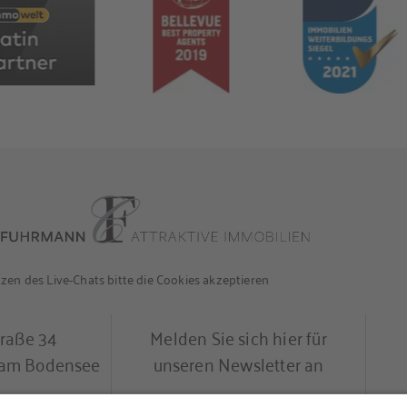
t offenem Kamin, angrenzendem
tergebracht.
rats- und Abstellraum sowie die
zu weiteren Abstellräumen.
en des Live-Chats bitte die Cookies akzeptieren
traße 34
Melden Sie sich hier für
l am Bodensee
unseren Newsletter an