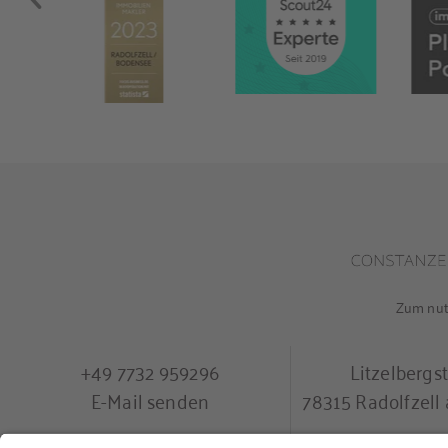
Tauchbecken, die Landhausküche mi
Esszimmer und Zugang zum Garten un
Auf der Bergseite sind Weinkeller, Vor
Waschküche zu finden.
Von der Terrasse aus hat man Zugang 
Zum Anwesen gehört eine Garage.
Zum nutz
+49 7732 959296
Litzelbergs
E-Mail senden
78315 Radolfzel