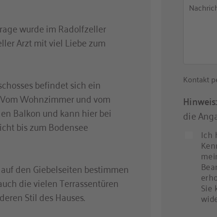
Nachric
rage wurde im Radolfzeller
ler Arzt mit viel Liebe zum
Kontakt pe
chosses befindet sich ein
. Vom Wohnzimmer und vom
Hinweis
en Balkon und kann hier bei
die Anga
icht bis zum Bodensee
Ich 
Ken
mei
Bea
 auf den Giebelseiten bestimmen
erho
uch die vielen Terrassentüren
Sie 
deren Stil des Hauses.
wide