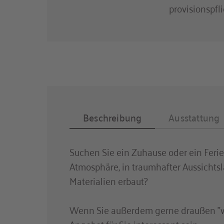
provisionspfli
Gartennutzu
Kamin
Provisionspfl
Räume und Flure
Anzahl Schla
Anzahl Bade
Anzahl Balko
Beschreibung
Ausstattung
Suchen Sie ein Zuhause oder ein Fer
Atmosphäre, in traumhafter Aussicht
Materialien erbaut?
Wenn Sie außerdem gerne draußen "w
Angebot für Sie interessant sein.