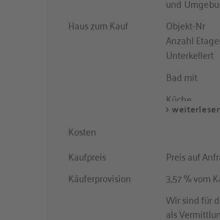
und Umgebu
Haus zum Kauf
Objekt-Nr
Anzahl Etage
Unterkellert
Bad mit
Küche
Boden
Kosten
Heizungsart
Kaufpreis
Preis auf Anf
Gäste-WC
Als Ferienim
Käuferprovision
3,57 % vom Ka
geeignet
Wir sind für 
Abstellraum
als Vermittlu
Sauna