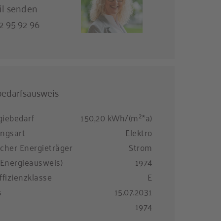
il senden
 95 92 96
bedarfsausweis
iebedarf
150,20 kWh/(m²*a)
ngsart
Elektro
cher Energieträger
Strom
(Energieausweis)
1974
ffizienzklasse
E
s
15.07.2031
1974