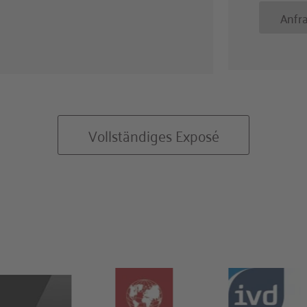
erwunschenen Teich und
Anfr
m Verweilen ein. Im
che und der großzügige
angrenzendem überdachten
en Stunden ein.
nzimmer mit Kachelofen,
Vollständiges Exposé
robe, Gäste-WC, umlaufender
jeweils mit vollverglastem
aum.
ort neben einem weiteren
 mit Dusche, WC und