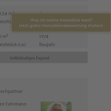
0,54 m²
6
Was ist meine Immobilie wert?
hnfläche (ca.)
Zimmer
Jetzt gratis Immobilienbewertung starten!
6 m²
1974
undstück (ca.)
Baujahr
Vollständiges Exposé
rechpartner
ze Fuhrmann