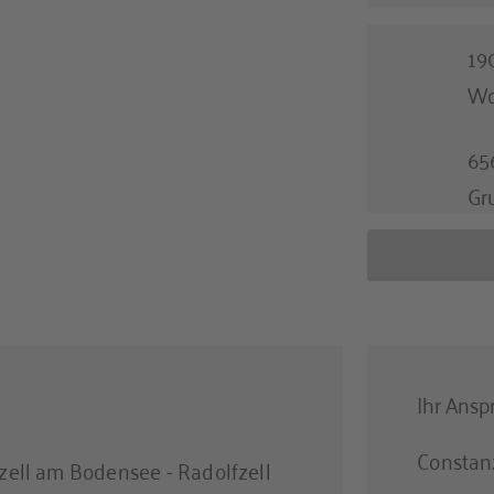
19
Wo
65
Gr
Ihr Ansp
Constan
zell am Bodensee - Radolfzell