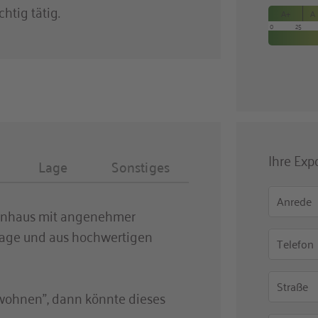
chtig tätig.
A+
A
ng
0
25
ichtig
fzimmer
4
zimmer
3
ne
1
Ihre Exp
Lage
Sonstiges
Anrede
ienhaus mit angenehmer
slage und aus hochwertigen
Telefon
Straße
ohnen", dann könnte dieses