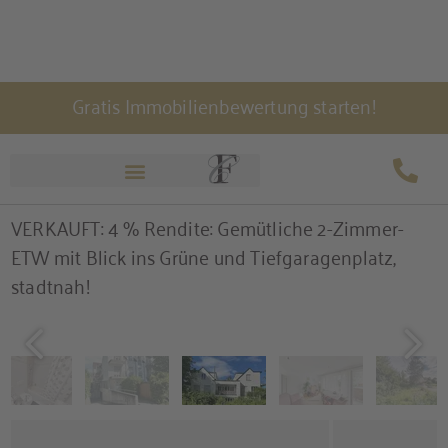
Zum
Gratis Immobilienbewertung starten!
Inhalt
springen
78315 Radolfzell am Bodensee
VERKAUFT: 4 % Rendite: Gemütliche 2-Zimmer-
ETW mit Blick ins Grüne und Tiefgaragenplatz,
stadtnah!