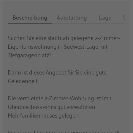
Beschreibung
Ausstattung
Lage
Son
Suchen Sie eine stadtnah gelegene 2-Zimmer-
Eigentumswohnung in Südwest-Lage mit
Tiefgaragenplatz?
Dann ist dieses Angebot für Sie eine gute
Gelegenheit:
Die vermietete 2-Zimmer-Wohnung ist im 1.
Obergeschoss eines gut verwalteten
Mehrfamilienhauses gelegen.
Sie ist ideal für eine Einzelperson oder auch als