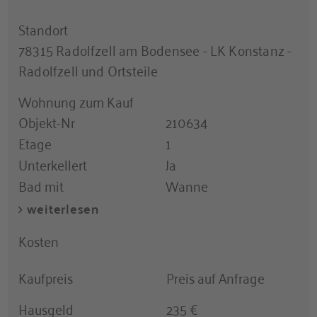
Standort
78315 Radolfzell am Bodensee - LK Konstanz -
Radolfzell und Ortsteile
Wohnung zum Kauf
Objekt-Nr
210634
Etage
1
Unterkellert
Ja
Bad mit
Wanne
Küche
Einbauküche
Boden
Fliesen, Parkett
Kosten
Heizungsart
Fußbodenheizung
Zustand
gepflegt
Kaufpreis
Preis auf Anfrage
Als Ferienimmobilie
Hausgeld
235 €
geeignet