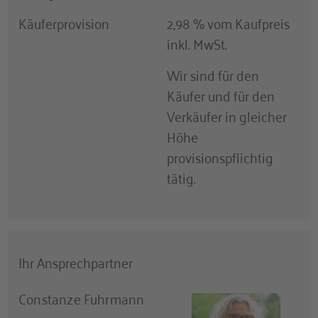
Vermietet
Käuferprovision
2,98 % vom Kaufpreis
Provisionspflichtig
inkl. MwSt.
Stellflächen
Wir sind für den
Anzahl Stellplätze
1
Käufer und für den
Stellplatzpreis
Verkäufer in gleicher
19.000 €
(Tiefgarage)
Höhe
provisionspflichtig
Tiefgaragenstellplätze
1
tätig.
Weitere Flächen
Balkon/Terrasse
8,04 m²
Fläche (ca.)
Ihr Ansprechpartner
Räume und Flure
Anzahl Balkone
1
Constanze Fuhrmann