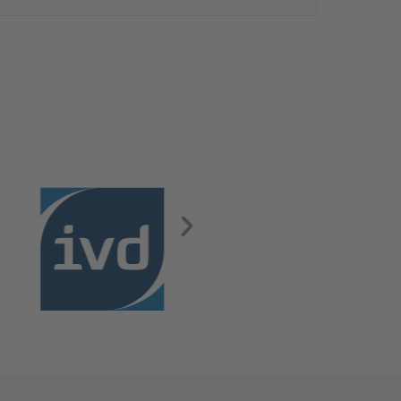
Wohnung in einer ruhigen Nebenstraße bietet ca.
50 m² Wohnfläche mit Süd-Balkon und Zugang zum
gemeinsamen Garten. Die Wohnung ist frei und
sofort bezugsbereit. Über den Flur, der über
praktische Einbauschränke verfügt, gelangen Sie in
das modernisierte Badezimmer, ins Schlafzimmer
und […]