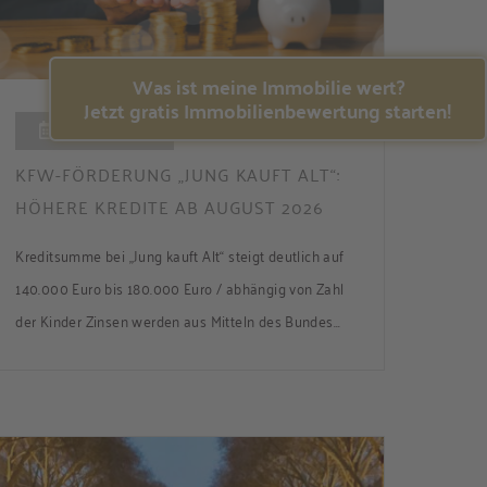
Was ist meine Immobilie wert?
Jetzt gratis Immobilienbewertung starten!
06.08.2026
KFW-FÖRDERUNG „JUNG KAUFT ALT“:
HÖHERE KREDITE AB AUGUST 2026
Kreditsumme bei „Jung kauft Alt“ steigt deutlich auf
140.000 Euro bis 180.000 Euro / abhängig von Zahl
der Kinder Zinsen werden aus Mitteln des Bundes
verbilligt: Heutiger Zins bei 0,53 Prozent effektiv bei
35 Jahren Laufzeit und 10 Jahren Zinsbindung
Antragstellende verpflichten sich zu energetischer
Sanierung binnen 54 Monaten nach Förderzusage /
Sanierung in Einzelmaßnahmen […]