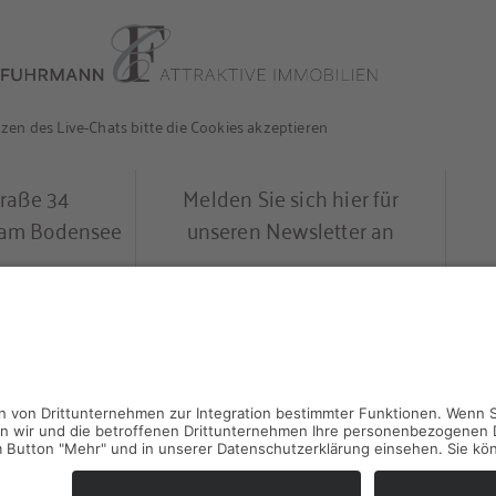
en des Live-Chats bitte die Cookies akzeptieren
traße 34
Melden Sie sich hier für
l am Bodensee
unseren Newsletter an
0