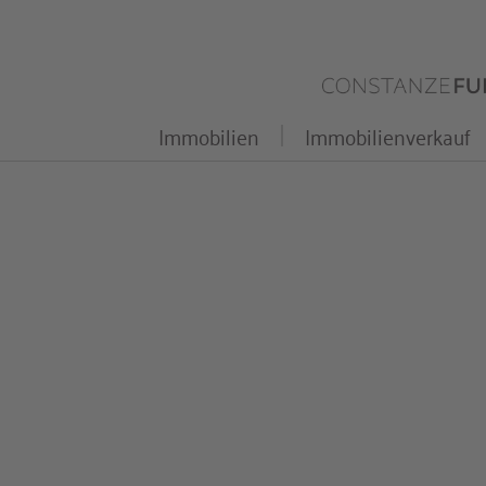
Zum
Inhalt
springen
Immobilien
Immobilienverkauf