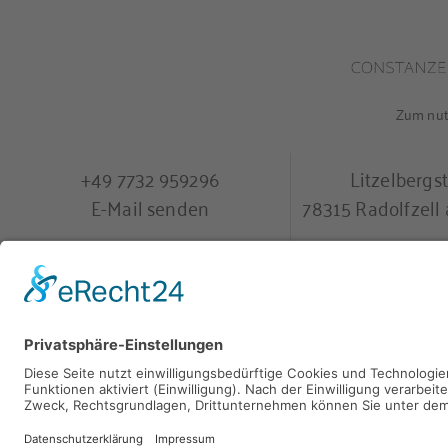
Zum nutz
+49 7732 959296
Litzelbergs
E-Mail senden
78315 Radolfzel
9
,
40 Bewertungen
provided by