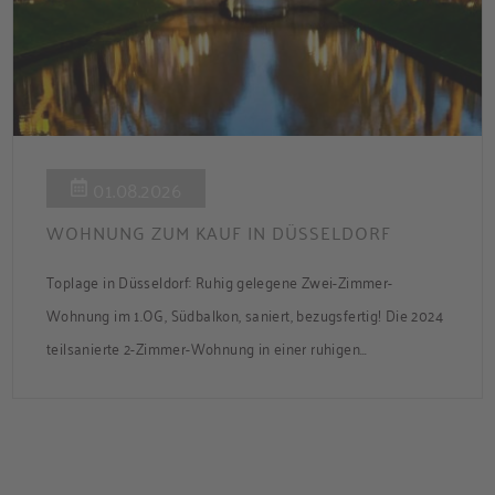
01.08.2026
WOHNUNG ZUM KAUF IN DÜSSELDORF
Toplage in Düsseldorf: Ruhig gelegene Zwei-Zimmer-
Wohnung im 1.OG, Südbalkon, saniert, bezugsfertig! Die 2024
teilsanierte 2-Zimmer-Wohnung in einer ruhigen
Nebenstraße bietet ca. 50 m² Wohnfläche mit Süd-Balkon
und Zugang zum gemeinsamen Garten. Die Wohnung ist frei
und sofort bezugsbereit. Über den Flur, der über praktische
Einbauschränke verfügt, gelangen Sie in das modernisierte