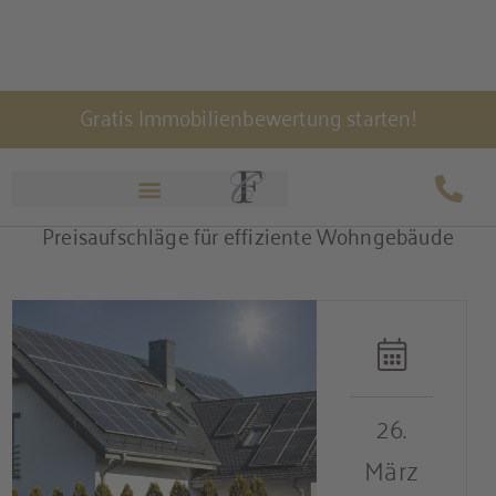
Zum
Gratis Immobilienbewertung starten!
Inhalt
springen
Wertfaktor Energiebilanz: Deutliche
Preisaufschläge für effiziente Wohngebäude
26.
März