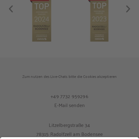
Zum nutzen des Live-Chats bitte die Cookies akzeptieren
+49 7732 959296
E-Mail senden
Litzelbergstraße 34
78315 Radolfzell am Bodensee