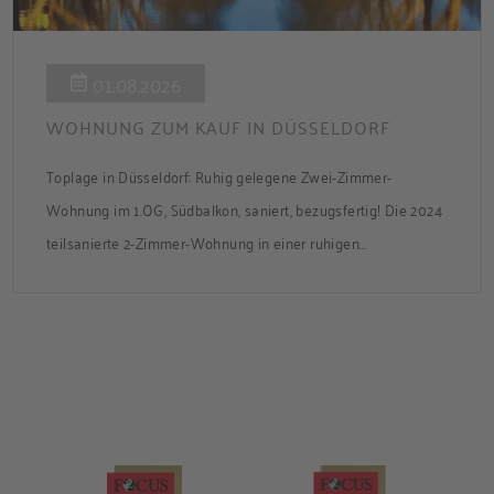
01.08.2026
WOHNUNG ZUM KAUF IN DÜSSELDORF
Toplage in Düsseldorf: Ruhig gelegene Zwei-Zimmer-
Wohnung im 1.OG, Südbalkon, saniert, bezugsfertig! Die 2024
teilsanierte 2-Zimmer-Wohnung in einer ruhigen
Nebenstraße bietet ca. 50 m² Wohnfläche mit Süd-Balkon
und Zugang zum gemeinsamen Garten. Die Wohnung ist frei
und sofort bezugsbereit. Über den Flur, der über praktische
Einbauschränke verfügt, gelangen Sie in das modernisierte
Badezimmer, ins Schlafzimmer und […]