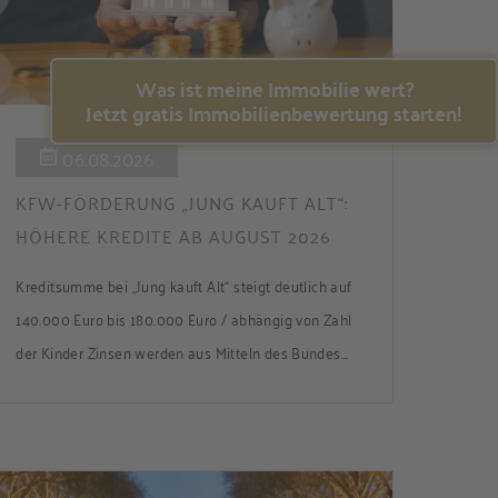
Was ist meine Immobilie wert?
Jetzt gratis Immobilienbewertung starten!
06.08.2026
KFW-FÖRDERUNG „JUNG KAUFT ALT“:
HÖHERE KREDITE AB AUGUST 2026
Kreditsumme bei „Jung kauft Alt“ steigt deutlich auf
140.000 Euro bis 180.000 Euro / abhängig von Zahl
der Kinder Zinsen werden aus Mitteln des Bundes
verbilligt: Heutiger Zins bei 0,53 Prozent effektiv bei
35 Jahren Laufzeit und 10 Jahren Zinsbindung
Antragstellende verpflichten sich zu energetischer
Sanierung binnen 54 Monaten nach Förderzusage /