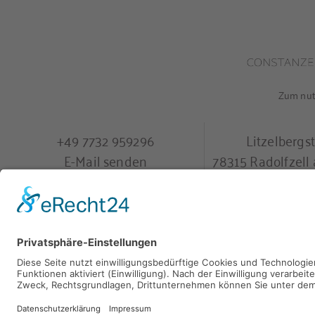
Zum nutz
+49 7732 959296
Litzelbergs
E-Mail senden
78315 Radolfzel
9
,
40 Bewertungen
provided by