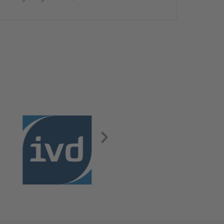
Wohnung in einer ruhigen Nebenstraße bietet ca.
50 m² Wohnfläche mit Süd-Balkon und Zugang zum
gemeinsamen Garten. Die Wohnung ist frei und
sofort bezugsbereit. Über den Flur, der über
praktische Einbauschränke verfügt, gelangen Sie in
das modernisierte Badezimmer, ins Schlafzimmer
und […]