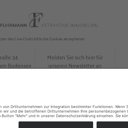
en des Live-Chats bitte die Cookies akzeptieren
traße 34
Melden Sie sich hier für
l am Bodensee
unseren Newsletter an
0