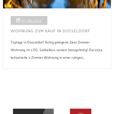
01.08.2026
WOHNUNG ZUM KAUF IN DÜSSELDORF
Toplage in Düsseldorf: Ruhig gelegene Zwei-Zimmer-
Wohnung im 1.OG, Südbalkon, saniert, bezugsfertig! Die 2024
teilsanierte 2-Zimmer-Wohnung in einer ruhigen
Nebenstraße bietet ca. 50 m² Wohnfläche mit Süd-Balkon
und Zugang zum gemeinsamen Garten. Die Wohnung ist frei
und sofort bezugsbereit. Über den Flur, der über praktische
Einbauschränke verfügt, gelangen Sie in das modernisierte
Badezimmer, ins Schlafzimmer und […]