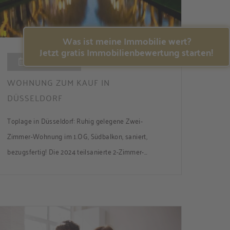
Was ist meine Immobilie wert?
Jetzt gratis Immobilienbewertung starten!
01.08.2026
WOHNUNG ZUM KAUF IN
DÜSSELDORF
Toplage in Düsseldorf: Ruhig gelegene Zwei-
Zimmer-Wohnung im 1.OG, Südbalkon, saniert,
bezugsfertig! Die 2024 teilsanierte 2-Zimmer-
Wohnung in einer ruhigen Nebenstraße bietet ca.
50 m² Wohnfläche mit Süd-Balkon und Zugang zum
gemeinsamen Garten. Die Wohnung ist frei und
sofort bezugsbereit. Über den Flur, der über
praktische Einbauschränke verfügt, gelangen Sie in