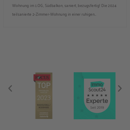
Wohnung im 1.OG, Südbalkon, saniert, bezugsfertig! Die 2024
teilsanierte 2-Zimmer-Wohnung in einer ruhigen
Nebenstraße bietet ca. 50 m² Wohnfläche mit Süd-Balkon
und Zugang zum gemeinsamen Garten. Die Wohnung ist frei
und sofort bezugsbereit. Über den Flur, der über praktische
Einbauschränke verfügt, gelangen Sie in das modernisierte
Badezimmer, ins Schlafzimmer und […]