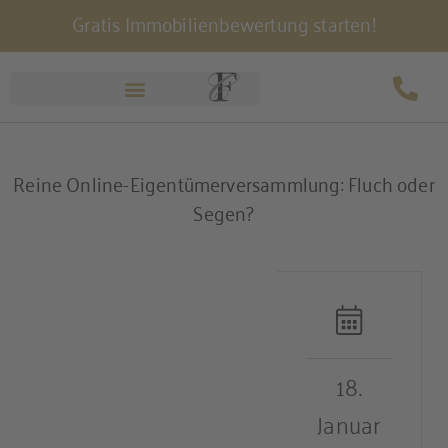
Gratis Immobilienbewertung starten!
Zum
Inhalt
springen
Reine Online-Eigentümerversammlung: Fluch oder
Segen?
18.
Januar