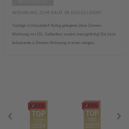
01.08.2026
WOHNUNG ZUM KAUF IN DÜSSELDORF
Toplage in Düsseldorf: Ruhig gelegene Zwei-Zimmer-
Wohnung im 1.OG, Südbalkon, saniert, bezugsfertig! Die 2024
teilsanierte 2-Zimmer-Wohnung in einer ruhigen
Nebenstraße bietet ca. 50 m² Wohnfläche mit Süd-Balkon
und Zugang zum gemeinsamen Garten. Die Wohnung ist frei
und sofort bezugsbereit. Über den Flur, der über praktische
Einbauschränke verfügt, gelangen Sie in das modernisierte
Badezimmer, ins Schlafzimmer und […]