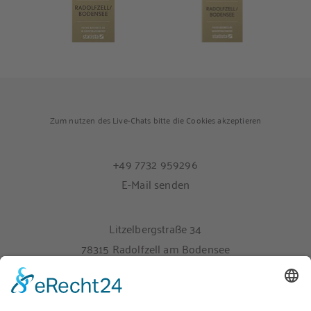
Zum nutzen des Live-Chats bitte die Cookies akzeptieren
+49 7732 959296
E-Mail senden
Litzelbergstraße 34
78315 Radolfzell am Bodensee
Melden Sie sich hier für unseren Newsletter an