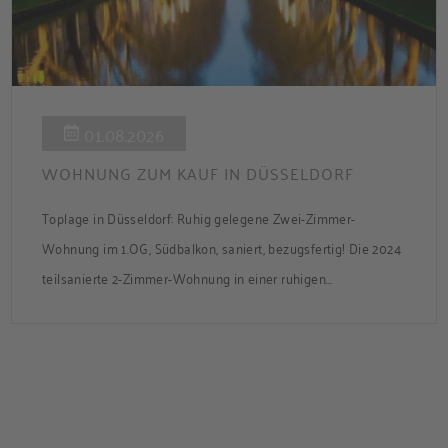
01.08.2026
WOHNUNG ZUM KAUF IN DÜSSELDORF
Toplage in Düsseldorf: Ruhig gelegene Zwei-Zimmer-
Wohnung im 1.OG, Südbalkon, saniert, bezugsfertig! Die 2024
teilsanierte 2-Zimmer-Wohnung in einer ruhigen
Nebenstraße bietet ca. 50 m² Wohnfläche mit Süd-Balkon
und Zugang zum gemeinsamen Garten. Die Wohnung ist frei
und sofort bezugsbereit. Über den Flur, der über praktische
Einbauschränke verfügt, gelangen Sie in das modernisierte
Badezimmer, ins Schlafzimmer und […]