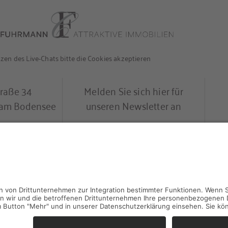
en des Live-Chats bitte die Cookies akzeptieren
traße 34
Melden Sie sich hier für
l am Bodensee
unseren Newsletter an
0