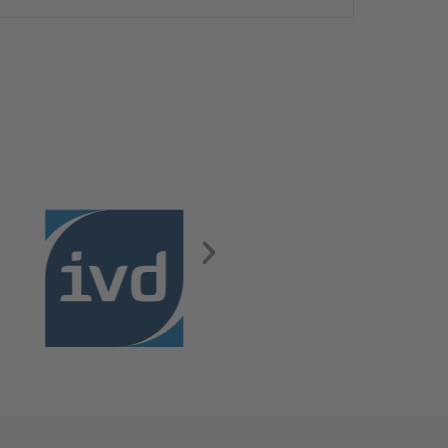
Wohnung in einer ruhigen Nebenstraße bietet ca.
50 m² Wohnfläche mit Süd-Balkon und Zugang zum
gemeinsamen Garten. Die Wohnung ist frei und
sofort bezugsbereit. Über den Flur, der über
praktische Einbauschränke verfügt, gelangen Sie in
das modernisierte Badezimmer, ins Schlafzimmer
und […]