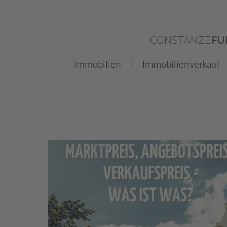
Zum
Inhalt
springen
Immobilien
Immobilienverkauf