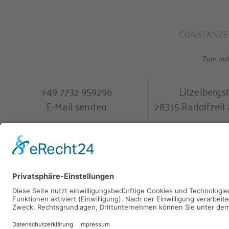
Zum nutz
+49 7732 959296
Litzelbergs
E-Mail senden
78315 Radolfzel
9
,
40 Bewertungen
provided by