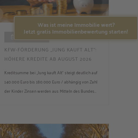
Was ist meine Immobilie wert?
Jetzt gratis Immobilienbewertung starten!
06.08.2026
KFW-FÖRDERUNG „JUNG KAUFT ALT“:
HÖHERE KREDITE AB AUGUST 2026
Kreditsumme bei „Jung kauft Alt“ steigt deutlich auf
140.000 Euro bis 180.000 Euro / abhängig von Zahl
der Kinder Zinsen werden aus Mitteln des Bundes
verbilligt: Heutiger Zins bei 0,53 Prozent effektiv bei
35 Jahren Laufzeit und 10 Jahren Zinsbindung
Antragstellende verpflichten sich zu energetischer
Sanierung binnen 54 Monaten nach Förderzusage /
Sanierung in Einzelmaßnahmen […]