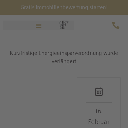
Gratis Immobilienbewertung starten!
Zum
Inhalt
springen
Kurzfristige Energieeinsparverordnung wurde
verlängert
16.
Februar