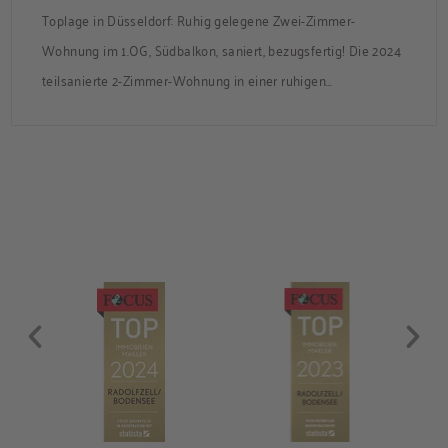
Toplage in Düsseldorf: Ruhig gelegene Zwei-Zimmer-
Wohnung im 1.OG, Südbalkon, saniert, bezugsfertig! Die 2024
teilsanierte 2-Zimmer-Wohnung in einer ruhigen
Nebenstraße bietet ca. 50 m² Wohnfläche mit Süd-Balkon
und Zugang zum gemeinsamen Garten. Die Wohnung ist frei
und sofort bezugsbereit. Über den Flur, der über praktische
Einbauschränke verfügt, gelangen Sie in das modernisierte
Badezimmer, ins Schlafzimmer und […]