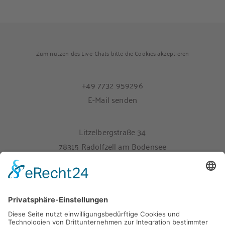
Zum nutzen des Live-Chats bitte die Cookies akzeptieren
+49 7732 959296
E-Mail senden
Litzelbergstraße 34
78315 Radolfzell am Bodensee
Melden Sie sich hier für unseren Newsletter an
Impressum
Datenschutz