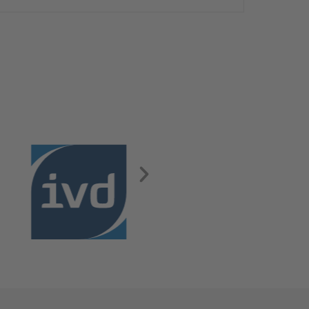
Wohnung in einer ruhigen Nebenstraße bietet ca.
50 m² Wohnfläche mit Süd-Balkon und Zugang zum
gemeinsamen Garten. Die Wohnung ist frei und
sofort bezugsbereit. Über den Flur, der über
praktische Einbauschränke verfügt, gelangen Sie in
das modernisierte Badezimmer, ins Schlafzimmer
und […]