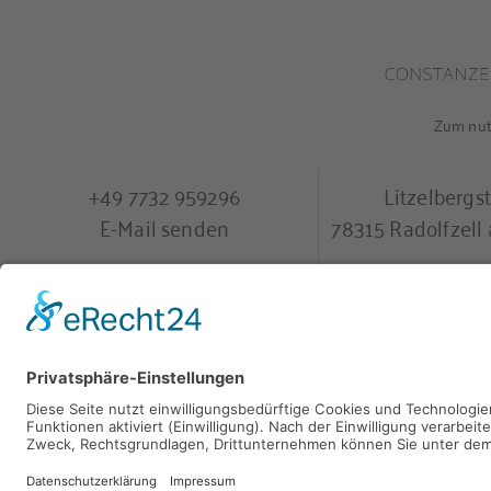
Zum nutz
+49 7732 959296
Litzelbergs
E-Mail senden
78315 Radolfzel
9
,
40 Bewertungen
provided by