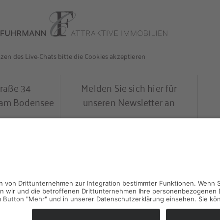
en des Live-Chats bitte die Cookies akzeptieren
traße 34
Melden Sie sich hier für
l am Bodensee
unseren Newsletter an
0