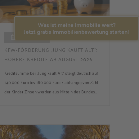
Was ist meine Immobilie wert?
Jetzt gratis Immobilienbewertung starten!
06.08.2026
KFW-FÖRDERUNG „JUNG KAUFT ALT“:
HÖHERE KREDITE AB AUGUST 2026
Kreditsumme bei „Jung kauft Alt“ steigt deutlich auf
140.000 Euro bis 180.000 Euro / abhängig von Zahl
der Kinder Zinsen werden aus Mitteln des Bundes
verbilligt: Heutiger Zins bei 0,53 Prozent effektiv bei
35 Jahren Laufzeit und 10 Jahren Zinsbindung
Antragstellende verpflichten sich zu energetischer
Sanierung binnen 54 Monaten nach Förderzusage /
Sanierung in Einzelmaßnahmen […]