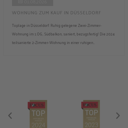
01.08.2026
WOHNUNG ZUM KAUF IN DÜSSELDORF
Toplage in Düsseldorf: Ruhig gelegene Zwei-Zimmer-
Wohnung im 1.OG, Südbalkon, saniert, bezugsfertig! Die 2024
teilsanierte 2-Zimmer-Wohnung in einer ruhigen
Nebenstraße bietet ca. 50 m² Wohnfläche mit Süd-Balkon
und Zugang zum gemeinsamen Garten. Die Wohnung ist frei
und sofort bezugsbereit. Über den Flur, der über praktische
Einbauschränke verfügt, gelangen Sie in das modernisierte
Badezimmer, ins Schlafzimmer und […]