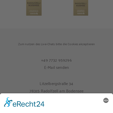
Zum nutzen des Live-Chats bitte die Cookies akzeptieren
+49 7732 959296
E-Mail senden
Litzelbergstraße 34
78315 Radolfzell am Bodensee
Melden Sie sich hier für unseren Newsletter an