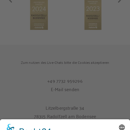
Zum nutzen des Live-Chats bitte die Cookies akzeptieren
+49 7732 959296
E-Mail senden
Litzelbergstraße 34
78315 Radolfzell am Bodensee