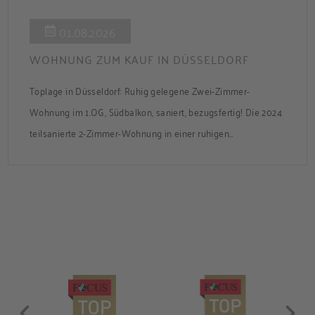
01.08.2026
WOHNUNG ZUM KAUF IN DÜSSELDORF
Toplage in Düsseldorf: Ruhig gelegene Zwei-Zimmer-
Wohnung im 1.OG, Südbalkon, saniert, bezugsfertig! Die 2024
teilsanierte 2-Zimmer-Wohnung in einer ruhigen
Nebenstraße bietet ca. 50 m² Wohnfläche mit Süd-Balkon
und Zugang zum gemeinsamen Garten. Die Wohnung ist frei
und sofort bezugsbereit. Über den Flur, der über praktische
Einbauschränke verfügt, gelangen Sie in das modernisierte
Badezimmer, ins Schlafzimmer und […]