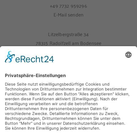
+49 7732 959296
E-Mail senden
Litzelbergstraße 34
78315 Radolfzell am Bodensee
Melden Sie sich hier für unseren Newsletter an
Impressum
Datenschutz
9