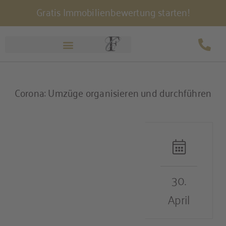
Gratis Immobilienbewertung starten!
Zum
Inhalt
springen
Corona: Umzüge organisieren und durchführen
30.
April