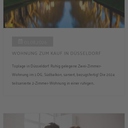
01.08.2026
WOHNUNG ZUM KAUF IN DÜSSELDORF
Toplage in Düsseldorf: Ruhig gelegene Zwei-Zimmer-
Wohnung im 1.OG, Südbalkon, saniert, bezugsfertig! Die 2024
teilsanierte 2-Zimmer-Wohnung in einer ruhigen
Nebenstraße bietet ca. 50 m² Wohnfläche mit Süd-Balkon
und Zugang zum gemeinsamen Garten. Die Wohnung ist frei
und sofort bezugsbereit. Über den Flur, der über praktische
Einbauschränke verfügt, gelangen Sie in das modernisierte
Badezimmer, ins Schlafzimmer und […]