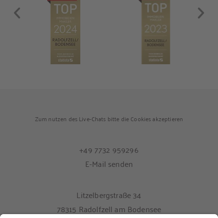
Zum nutzen des Live-Chats bitte die Cookies akzeptieren
+49 7732 959296
E-Mail senden
Litzelbergstraße 34
78315 Radolfzell am Bodensee