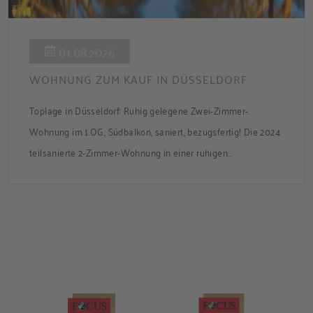
01.08.2026
WOHNUNG ZUM KAUF IN DÜSSELDORF
Toplage in Düsseldorf: Ruhig gelegene Zwei-Zimmer-
Wohnung im 1.OG, Südbalkon, saniert, bezugsfertig! Die 2024
teilsanierte 2-Zimmer-Wohnung in einer ruhigen
Nebenstraße bietet ca. 50 m² Wohnfläche mit Süd-Balkon
und Zugang zum gemeinsamen Garten. Die Wohnung ist frei
und sofort bezugsbereit. Über den Flur, der über praktische
Einbauschränke verfügt, gelangen Sie in das modernisierte
Badezimmer, ins Schlafzimmer und […]